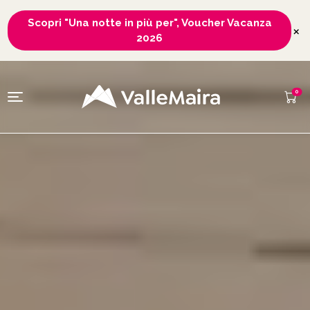
Scopri "Una notte in più per", Voucher Vacanza
×
2026
0