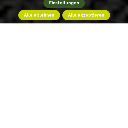
Einstellungen
Alle ablehnen
Alle akzeptieren
Startseite
Erlebnisse
Monte Cervet
Der Monte Cervet ist ein sehr aussichtsreicher Berg in
den Cottischen Alpen, der im Maira-Tal zwischen den
Tälern Cervet, Greguri und Fissela liegt.
Der Wanderweg beginnt an der Kapelle Madonna delle
Grazie oberhalb der Grange Varizio von Acceglio. An der
ersten Weggabelung halten Sie sich links und ignorieren
den Pfad, der zum Gipfel des Sebolet hinaufführt. Mit ein
paar Kehren führt die Route zwischen zwei hübschen